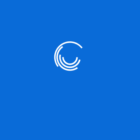
Marketing Strategy
It is a long established fact that a reader will be distracted by
ipsum dolor sit amet, consectetur adipisicing elit, sed do eiusm
Ut enim ad minim veniam, quis nostrud exercitation ullamco lab
Duisaute irure dolor in reprehenderit in voluptate velit esse cill
occaecat cupidatat non proident, sunt in culpa qui officia deseru
undeomnis iste natus error sit voluptatem accusantium dolorem
ab illoinventore veritatis et quasi architecto beatae vitae dict
voluptas sitaspernatur aut odit aut fugit, sed quia consequuntur
nesciunt. Nequeporro quisquam est, qui dolorem ipsum quia dolor 
numquam eius moditempora incidunt ut labore et dolore.
Sed ut perspiciatis undeomnis iste natus error sit voluptatem 
aperiam, eaque ipsa quae ab illoinventore veritatis et quasi arc
ipsam voluptatem quia voluptas sit aspernatur aut odit aut fugit